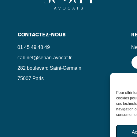
CONTACTEZ-NOUS
RE
01 45 49 48 49
Ne
cabinet@seban-avocat.fr
282 boulevard Saint-Germain
75007 Paris
En
in
le
Pour offrir 
po
cookies pour
ces technolo
navigation ou
consentement
Ac