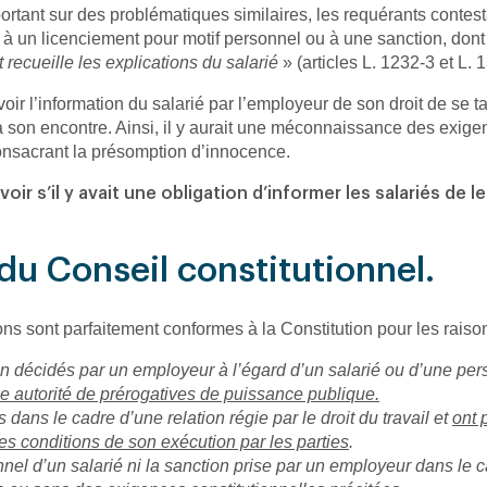
ortant sur des problématiques similaires, les requérants contesta
le à un licenciement pour motif personnel ou à une sanction, dont
 recueille les explications du salarié
» (articles L. 1232-3 et L. 
oir l’information du salarié par l’employeur de son droit de se ta
 à son encontre. Ainsi, il y aurait une méconnaissance des exigen
onsacrant la présomption d’innocence.
oir s’il y avait une obligation d’informer les salariés de l
du Conseil constitutionnel.
ons sont parfaitement conformes à la Constitution pour les raiso
ion décidés par un employeur à l’égard d’un salarié ou d’une pe
ne autorité de prérogatives de puissance publique.
 dans le cadre d’une relation régie par le droit du travail et
ont 
des conditions de son exécution par les parties
.
nnel d’un salarié ni la sanction prise par un employeur dans le c