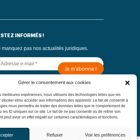
STEZ INFORMÉS !
 manquez pas nos actualités juridiques.
 soumettant ce formulaire, j’accepte que mes
Gérer le consentement aux cookies
formations soient utilisées exclusivement dans
 cadre de ma demande, conformément à la
les meilleures expériences, nous utilisons des technologies telles que les
litique de confidentialité du Cabinet
 stocker et/ou accéder aux informations des appareils. Le fait de consentir à
gies nous permettra de traiter des données telles que le comportement de
 les ID uniques sur ce site. Le fait de ne pas consentir ou de retirer son
 peut avoir un effet négatif sur certaines caractéristiques et fonctions.
cepter
Refuser
Voir les préférences