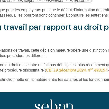
n au sens des exigences constitutionnelles précitées.
»
que pour les employeurs puisque le défaut d’information du droi
ssées. Elles pourront donc continuer à conduire les entretiens 
 travail par rapport au droit p
elations de travail, cette décision majeure opère une distinction ne
ies procédurales diffèrent.
ion du droit de se taire ne fait pas débat, c’est plus récemment q
os
e procédure disciplinaire (
CE, 19 décembre 2024, n
490157
inction nette en la matière entre les salariés et les fonctionnai