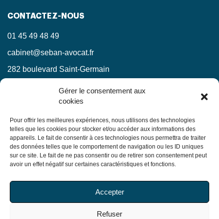
CONTACTEZ-NOUS
01 45 49 48 49
cabinet@seban-avocat.fr
282 boulevard Saint-Germain
75007 Paris
Gérer le consentement aux
cookies
LinkedIn
RESTEZ INFORMÉS !
Pour offrir les meilleures expériences, nous utilisons des technologies
telles que les cookies pour stocker et/ou accéder aux informations des
appareils. Le fait de consentir à ces technologies nous permettra de traiter
Ne manquez pas nos actualités juridiques.
des données telles que le comportement de navigation ou les ID uniques
sur ce site. Le fait de ne pas consentir ou de retirer son consentement peut
avoir un effet négatif sur certaines caractéristiques et fonctions.
En soumettant ce formulaire, j’accepte que mes
Accepter
informations soient utilisées exclusivement dans le cadre
de ma demande, conformément à la
politique de
Refuser