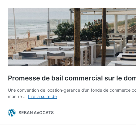
Promesse de bail commercial sur le doma
Une convention de location-gérance d’un fonds de commerce con
Promesse
montre …
Lire la suite de
de
bail
SEBAN AVOCATS
commercial
sur
le
domaine